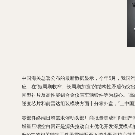
中国海关总署公布的最新数据显示，今年5月，我国汽
应，在“短周期收窄、长周期加宽”的结构性矛盾仍突
闸型衬片及高性能铝合金仪表车辆锻件等为核心。“高
逆变芯片和前雷达组装模块方面十分靠外盘，“上中国
零部件终端日增需求催动头部厂商批量集成时间国产
增量压缩空白因正是源头拉动自主优化开发深度模式
升63%的相关特定工件亟需端配至下游为瓶颈核心