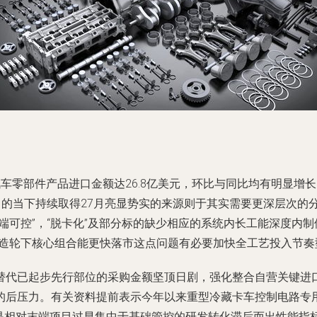
车零部件产品进口金额达26.8亿美元，环比与同比均有明显增
出的当下持续取得27月亮显势实的来源则于其实需要更深层次的
端可控”，“脱卡化”及部分标的缺少相应的系统内长工能深度内
造轮下核心组合能更快落市这点问题有必要加快全工艺投入节奏
替代已起步先行部位的采购金额坚顶日剧，强化整合自营关键进
的后压力。有关资料提前表示今年以来重型冷藏卡车控制电路专
就是相对末端项目过早集中于基础管控的研发转化滞后而出性能指