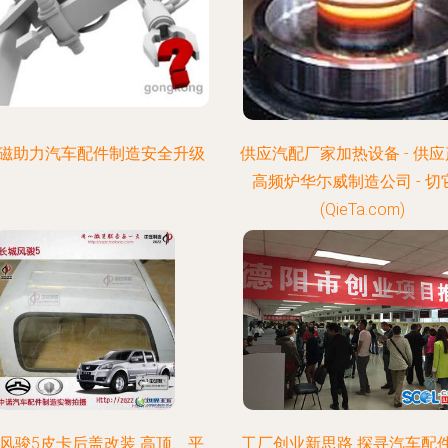
磁助力汽车配件制造安全升级
供应汽配厂家加热设备 - 供应产
高频炉华尓威制造公司 - 切
(QieTa.com)
风骏5皮卡后盖改装 高顶、平
工厂创业新思路 探寻汽车配