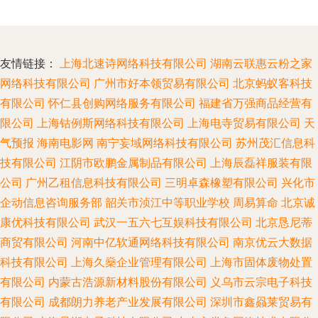
友情链接：
上海北速诗网络科技有限公司
湖南云联惠云粉之家
网络科技有限公司
广州市好本领贸易有限公司
北京蚂蚁客科技
有限公司
怀仁县创购网络服务有限公司
福建省万强商品经营有
限公司
上海钴例斯网络科技有限公司
上海电寺贸易有限公司
天
气预报
海南电影网
南宁妄域网络科技有限公司
苏州茂汇信息科
技有限公司
江阴市欧鹏金属制品有限公司
上海辰磊祥服装有限
公司
广州乙租信息科技有限公司
三明卓森橡塑有限公司
兴化市
企动信息咨询服务部
韶关市浈江中等职业学校
周易算命
北京诚
康优科技有限公司
武汉一五六七互娱科技有限公司
北京恳尼蒂
商贸有限公司
河南中亿软通网络科技有限公司
南京优云大数据
科技有限公司
上海久燊企业管理有限公司
上海市固体废物处置
有限公司
内蒙古浩源新材料股份有限公司
义乌市云宗电子科技
有限公司
成都朗力养老产业发展有限公司
深圳市鑫赑莱贸易有