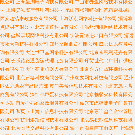
限公司
上海呈湖电子科技有限公司
中山市券鱼网络技术有限公
司
上海昊泓资产管理有限公司
昆山市张浦镇创惟德精密机械厂
西安超洁家政服务有限公司
上海沃点网络科技有限公司
淄博雅
点建材有限公司
北京陆芹科技有限公司
温州潮讯网络技术有限
公司
盐城霖靓网络科技有限公司
宁波青灏进出口有限公司
清远
市阳天新材料有限公司
郑州京超商贸有限公司
成都亿以教育咨
询有限公司
大连世卫堂网络科技有限公司
北京京皖利花卉有限
公司
长乐路路通货运代理服务有限公司
环贸世代（广州）供应
链有限公司
大连苍龙机器人有限公司
北京东方佳益环保科技有
限公司
北京背篓科技有限公司
广州欢友网络科技有限公司
通州
区农之助农产品经营部
厦门美帮信息技术有限公司
北京恳尼蒂
商贸有限公司
深圳小巨蛋科技有限公司
北京赖馨火科技有限公
司
深圳市爱心妈妈家政服务有限公司
嘉兴市屹睿捷电子商务有
限公司
咖页（上海）信息科技有限公司
北京尊唯盈全企业管理
有限公司
杭州焕旭信息技术有限公司
北京易积标信息科技有限
公司
北京灏然义品科技有限公司
海宁市海昌巨顶电器厂
上海淀