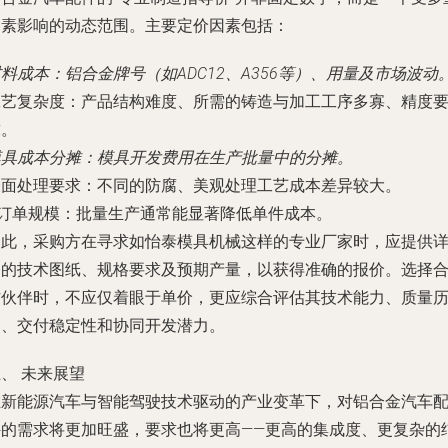
因素影响的动态范围。主要定价因素包括：
材料成本
：铝合金牌号（如ADC12、A356等）、用量及市场波动
工艺复杂度
：产品结构难度、所需的铸造与加工工序多寡、精度
求。
模具成本分摊
：模具开发费用在生产批量中的分摊。
表面处理要求
：不同的防腐、美观处理工艺成本差异较大。
订单规模
：批量生产通常能显著降低单件成本。
因此，采购方在寻求如怡泰模具机械这样的专业厂家时，应提供
细的技术图纸、规格要求及预期产量，以获得准确的报价。选择
作伙伴时，不应仅着眼于单价，更应综合评估其技术能力、质量
史、交付稳定性和协同开发潜力。
、 未来展望
在新能源汽车与智能驾驶技术驱动的产业变革下，对铝合金汽车
件的需求将更加旺盛，要求也将更高——更高的集成度、更复杂的