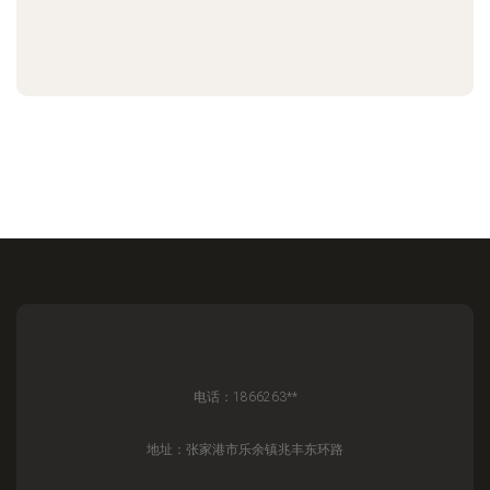
电话：1866263**
地址：张家港市乐余镇兆丰东环路