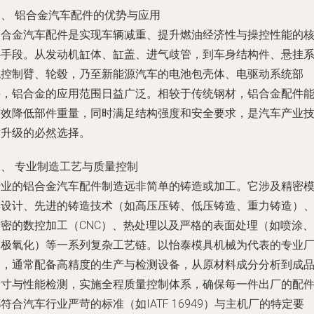
一、 铝合金汽车配件的优势与应用
铝合金汽车配件是实现车辆减重、提升燃油经济性与操控性能的
心手段。从发动机缸体、缸盖、进气歧管，到车身结构件、悬挂
统控制臂、轮毂，乃至新能源汽车的电池包壳体、电驱动系统部
件，铝合金的应用范围日益广泛。相较于传统钢材，铝合金配件
有效降低部件重量，同时满足结构强度和安全要求，是汽车产业
术升级的必然选择。
二、 专业制造工艺与质量控制
专业的铝合金汽车配件制造远非简单的铸造或加工。它涉及精密
具设计、先进的铸造技术（如高压压铸、低压铸造、重力铸造）
精密的数控加工（CNC）、热处理以及严格的表面处理（如喷涂、
阳极氧化）等一系列复杂工艺链。以怡泰模具机械为代表的专业
家，通常配备高精度的生产与检测设备，从原材料成分分析到成
尺寸与性能检测，实施全程质量控制体系，确保每一件出厂的配
符合汽车行业严苛的标准（如IATF 16949）与主机厂的特定要