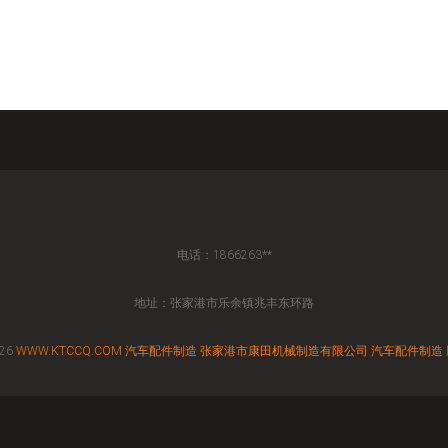
电话：1866263**
地址：张家港市乐余镇兆丰东环路
026
WWW.KTCCQ.COM
汽车配件制造
张家港市康田机械制造有限公司
汽车配件制造