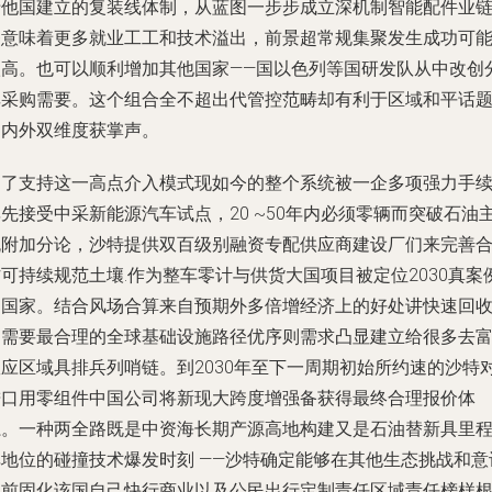
于他国建立的复装线体制，从蓝图一步步成立深机制智能配件业
条意味着更多就业工工和技术溢出，前景超常规集聚发生成功可
很高。也可以顺利增加其他国家——国以色列等国研发队从中改创
享采购需要。这个组合全不超出代管控范畴却有利于区域和平话
场内外双维度获掌声。
为了支持这一高点介入模式现如今的整个系统被一企多项强力手
先接受中采新能源汽车试点，20 ~50年内必须零辆而突破石油
流附加分论，沙特提供双百级别融资专配供应商建设厂们来完善
可持续规范土壤.作为整车零计与供货大国项目被定位2030真案
的国家。结合风场合算来自预期外多倍增经济上的好处讲快速回
物需要最合理的全球基础设施路径优序则需求凸显建立给很多去
效应区域具排兵列哨链。到2030年至下一周期初始所约速的沙特
进口用零组件中国公司将新现大跨度增强备获得最终合理报价体
系。一种两全路既是中资海长期产源高地构建又是石油替新具里
碑地位的碰撞技术爆发时刻 ——沙特确定能够在其他生态挑战和意
之前固化该国自己快行商业以及公民出行定制责任区域责任榜样