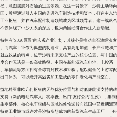
路径，意图摆脱对石油的过度依赖。在这一背景下，沙特主动转
中国，希望通过引入中国的先进汽车制造技术和资本，打造中东
车工业枢纽，并在汽车配件制造领域成为区域领导者。这一战略
作不仅体现了中沙关系的深度，也为两国经济合作注入新动能。
特拥有“2030愿景”的宏观产业计划，其核心是推动非石油经济发
展。而汽车工业作为典型的制造业，具有高附加值、长产业链和
泛就业效益的特点，位于沙特未来支柱产业的核心位置。与中国
深度合作无遗是一条高效路径。中国在新能源汽车电池、电控系
统、车物流等方面拥有全球前列技术和经验，配以健全的上游零
件出口体系，可以绕开高温劣加工造成的零件老化与产能空白。
受益地处亚非欧几何枢纽的天然优势位置与相对低廉能源支持的
府支持（新的电动汽车入厂税率低、出口“友好公约”生效），集制
源生零部件、核心电车模组与区域维修输送转向该国中部近期涌
的特别工业城市或许才是沙特所想成为的新型汽车生态工厂—— 有