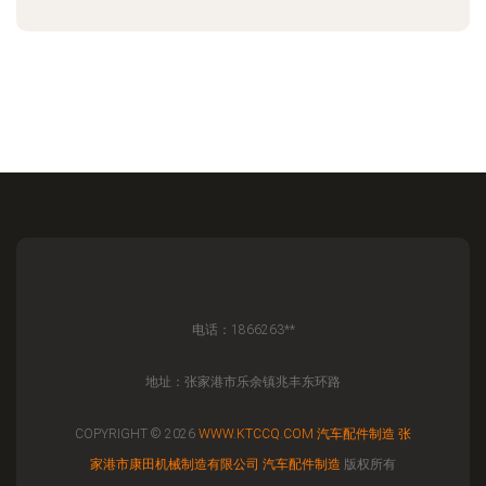
电话：1866263**
地址：张家港市乐余镇兆丰东环路
COPYRIGHT © 2026
WWW.KTCCQ.COM
汽车配件制造
张
家港市康田机械制造有限公司
汽车配件制造
版权所有